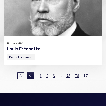
01 mars 2022
Louis Fréchette
Portraits d'écrivain
1
2
3
...
75
76
77