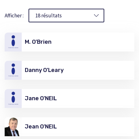
Afficher :
M. O'Brien
Danny O'Leary
Jane O'NEIL
Jean O'NEIL