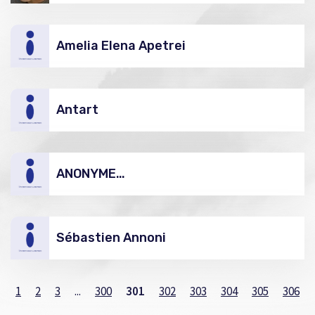
Amelia Elena Apetrei
Antart
ANONYME…
Sébastien Annoni
1
2
3
...
300
301
302
303
304
305
306