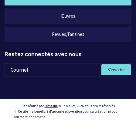
Œuvres
Revues/Fanzines
Restez connectés avec nous
S'inscrire
Site réalisé par
iXmedia
© Le Daliaf, 2026, tous droits réservés
Ce site n'a bénéficié d'aucune subvention pour sa création ni pour
son fonctionnement.