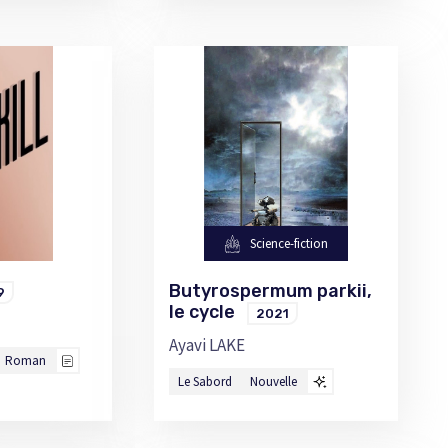
Science-fiction
Butyrospermum parkii,
9
le cycle
2021
Ayavi LAKE
Roman
Le Sabord
Nouvelle