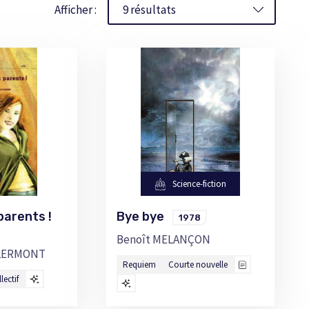
Afficher :
Science-fiction
 parents !
Bye bye
1978
Benoît MELANÇON
CLERMONT
Requiem
Courte nouvelle
lectif