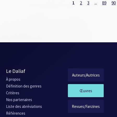
1
2
3
...
89
90
Le Daliaf
Auteurs/Autrices
À propos
Définition des genres
Œuvres
Critères
Nos partenaires
Revues/Fanzines
Liste des abréviations
Références