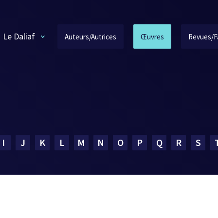
Le Daliaf
Auteurs/Autrices
Œuvres
Revues/F
I
J
K
L
M
N
O
P
Q
R
S