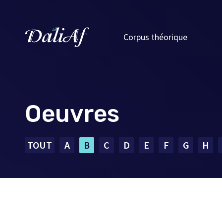
Corpus théorique
Oeuvres
TOUT
A
B
C
D
E
F
G
H