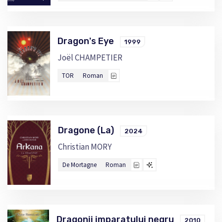
Dragon's Eye
1999
Joël CHAMPETIER
TOR
Roman
Dragone (La)
2024
Christian MORY
De Mortagne
Roman
Dragonii imparatului negru
2010