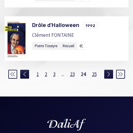
Drôle d'Halloween
1992
Clément FONTAINE
Pierre Tisseyre
Recueil
1
2
3
...
23
24
25