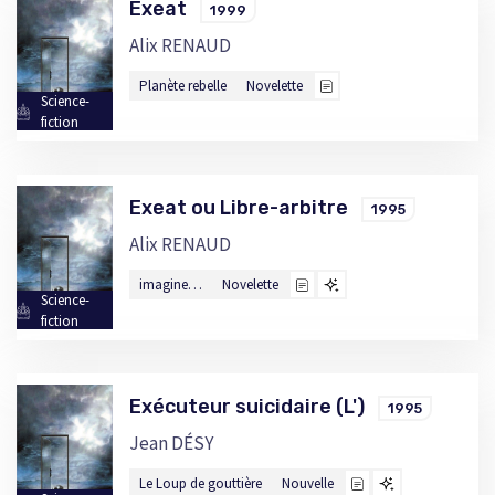
Exeat
1999
Alix RENAUD
Planète rebelle
Novelette
Science-
fiction
Exeat ou Libre-arbitre
1995
Alix RENAUD
imagine…
Novelette
Science-
fiction
Exécuteur suicidaire (L')
1995
Jean DÉSY
Le Loup de gouttière
Nouvelle