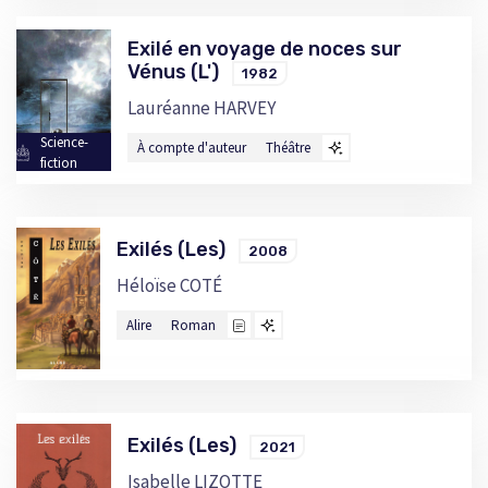
Exilé en voyage de noces sur
Vénus (L')
1982
Lauréanne HARVEY
Science-
À compte d'auteur
Théâtre
fiction
Exilés (Les)
2008
Héloïse COTÉ
Alire
Roman
Exilés (Les)
2021
Isabelle LIZOTTE