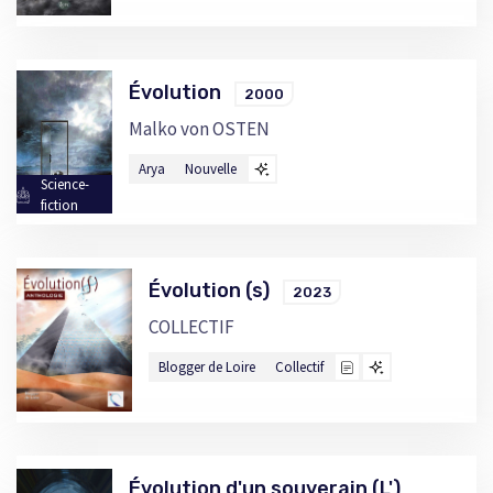
Évolution
2000
Malko von OSTEN
Arya
Nouvelle
Science-
fiction
Évolution (s)
2023
COLLECTIF
Blogger de Loire
Collectif
Évolution d'un souverain (L')