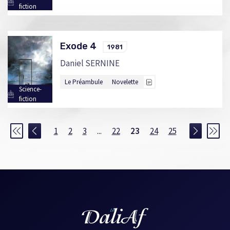
fiction
Exode 4
1981
Daniel SERNINE
Le Préambule
Novelette
Science-
fiction
1
2
3
...
22
23
24
25