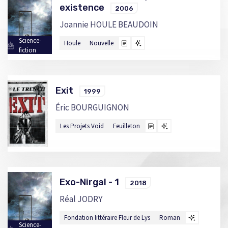
existence
2006
Joannie HOULE BEAUDOIN
Science-
Houle
Nouvelle
fiction
Exit
1999
Éric BOURGUIGNON
Les Projets Void
Feuilleton
Exo-Nirgal - 1
2018
Réal JODRY
Fondation littéraire Fleur de Lys
Roman
Science-