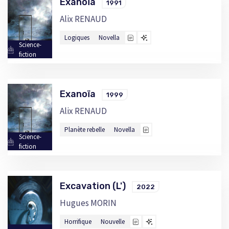
Exanoïa
1991
Alix RENAUD
Logiques
Novella
Science-
fiction
Exanoïa
1999
Alix RENAUD
Planète rebelle
Novella
Science-
fiction
Excavation (L')
2022
Hugues MORIN
Horrifique
Nouvelle