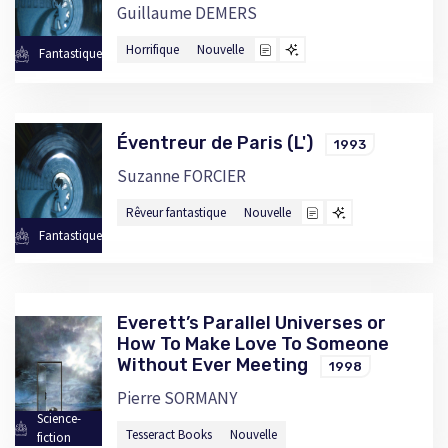
Guillaume DEMERS
Horrifique
Nouvelle
Fantastique
Éventreur de Paris (L')
1993
Suzanne FORCIER
Rêveur fantastique
Nouvelle
Fantastique
Everett’s Parallel Universes or
How To Make Love To Someone
Without Ever Meeting
1998
Pierre SORMANY
Science-
Tesseract Books
Nouvelle
fiction