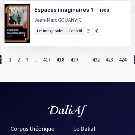
Espaces imaginaires 1
1983
Jean-Marc GOUANVIC
Les imaginoïdes
Collectif
1
2
3
...
417
418
419
...
422
423
424
Corpus théorique
Le Daliaf