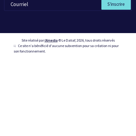
S'inscrire
Site réalisé par
iXmedia
© Le Daliaf, 2026, tous droits réservés
Ce site n'a bénéficié d'aucune subvention pour sa création ni pour
son fonctionnement.