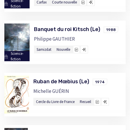
Science-
Carfax
Courte nouvelle
fiction
Banquet du roi Kitsch (Le)
1988
Philippe GAUTHIER
Samizdat
Nouvelle
Science-
fiction
Ruban de Mœbius (Le)
1974
Michelle GUÉRIN
Cercle du Livre de France
Recueil