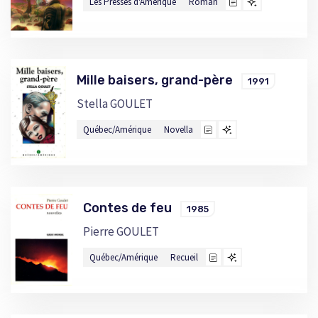
Les Presses d'Amérique
Roman
Mille baisers, grand-père
1991
Stella GOULET
Québec/Amérique
Novella
Contes de feu
1985
Pierre GOULET
Québec/Amérique
Recueil