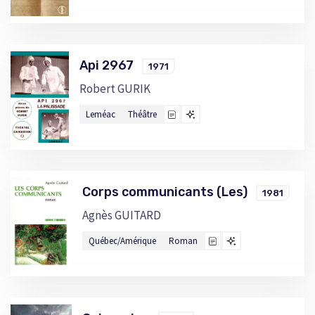
Api 2967
1971
Robert GURIK
Leméac
Théâtre
Corps communicants (Les)
1981
Agnès GUITARD
Québec/Amérique
Roman