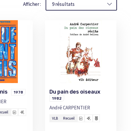
Afficher :
enis
Du pain des oiseaux
1978
1982
IER
André CARPENTIER
ecueil
VLB
Recueil