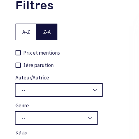
Filtres
A-Z
Z-A
Prix et mentions
1ère parution
Auteur/Autrice
Genre
Série