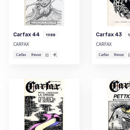
Carfax 44
Carfax 43
1988
CARFAX
CARFAX
Carfax
Revue
Carfax
Revue