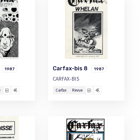
9
Carfax-bis 8
1987
1987
CARFAX-BIS
e
Carfax
Revue