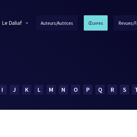
Le Daliaf
Auteurs/Autrices
Œuvres
Revues/F
I
J
K
L
M
N
O
P
Q
R
S