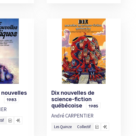
 nouvelles
Dix nouvelles de
es
science-fiction
1983
québécoise
1985
IER
André CARPENTIER
tif
Les Quinze
Collectif