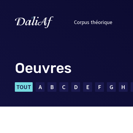
Corpus théorique
Oeuvres
TOUT
A
B
C
D
E
F
G
H