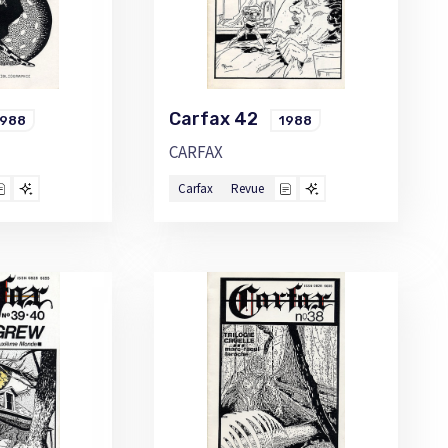
Carfax 42
1988
1988
CARFAX
Carfax
Revue