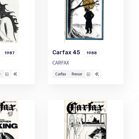
6
Carfax 45
1987
1988
CARFAX
e
Carfax
Revue