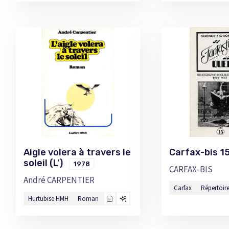
Aigle volera à travers le
Carfax-bis 
soleil (L')
1978
CARFAX-BIS
André CARPENTIER
Carfax
Répertoir
Hurtubise HMH
Roman