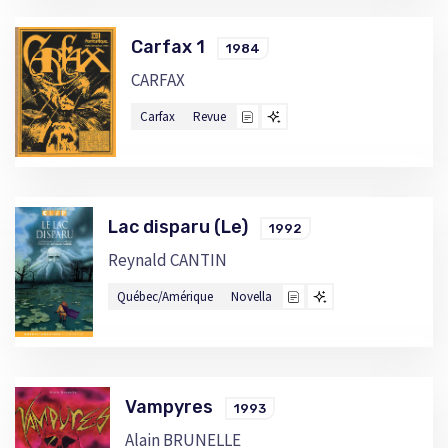
Carfax 1
1984
CARFAX
Carfax
Revue
Lac disparu (Le)
1992
Reynald CANTIN
Québec/Amérique
Novella
Vampyres
1993
Alain BRUNELLE