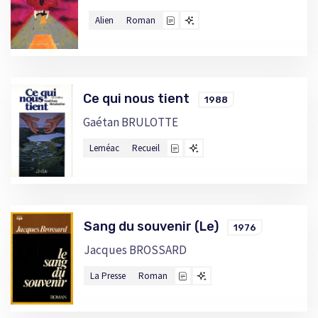
Alien
Roman
Ce qui nous tient
1988
Gaétan BRULOTTE
Leméac
Recueil
Sang du souvenir (Le)
1976
Jacques BROSSARD
La Presse
Roman