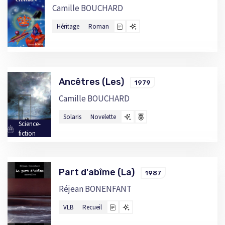
Camille BOUCHARD
Héritage
Roman
Ancêtres (Les)
1979
Camille BOUCHARD
Solaris
Novelette
Science-
fiction
Part d'abîme (La)
1987
Réjean BONENFANT
VLB
Recueil