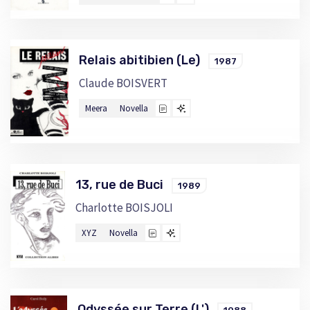
Relais abitibien (Le)
1987
Claude BOISVERT
Meera
Novella
13, rue de Buci
1989
Charlotte BOISJOLI
XYZ
Novella
Odyssée sur Terre (L')