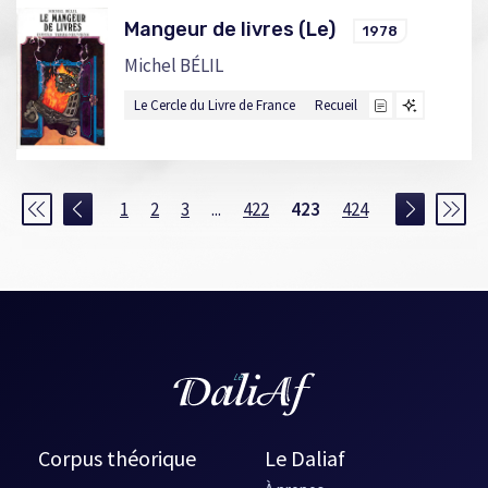
Mangeur de livres (Le)
1978
Michel BÉLIL
Le Cercle du Livre de France
Recueil
1
2
3
...
422
423
424
Corpus théorique
Le Daliaf