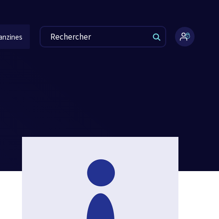
anzines
Espace
administr