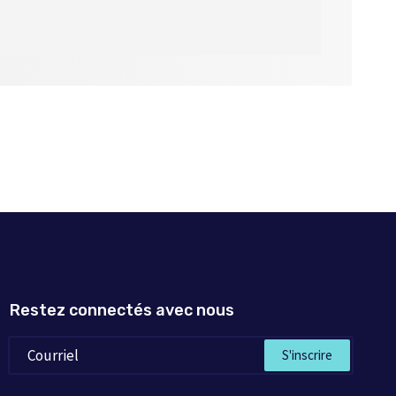
 : littérature,
eurs de français
Restez connectés avec nous
S'inscrire