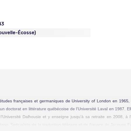
43
Nouvelle-Écosse)
 études françaises et germaniques de University of London en 1965,
t un doctorat en littérature québécoise de l’Université Laval en 1987. E
’Université Dalhousie et y enseigne jusqu’à sa retraite en 2008, à l
io. Spécialiste de la traduction littéraire et de l’œuvre de Jacques F