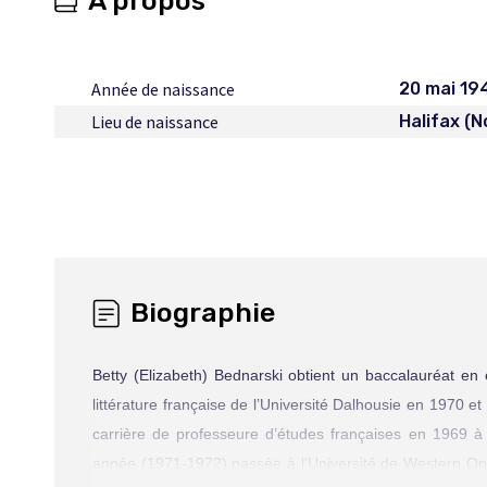
À propos
Année de naissance
20 mai 19
Lieu de naissance
Halifax (
Biographie
Betty (Elizabeth) Bednarski obtient un baccalauréat en
littérature française de l’Université Dalhousie en 1970 e
carrière de professeure d’études françaises en 1969 à l
année (1971-1972) passée à l’Université de Western Ontar