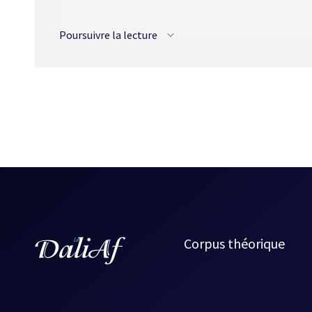
traduit plusieurs œuvres, elle a été finaliste du P
traduction, altérité
et a remporté pour ce même ouvrage l
Poursuivre la lecture
des universités et collèges canadiens en 1991.
Entre l'oral et l'écrit : les contes de Philippe Aubert de Gasp
Corpus théorique