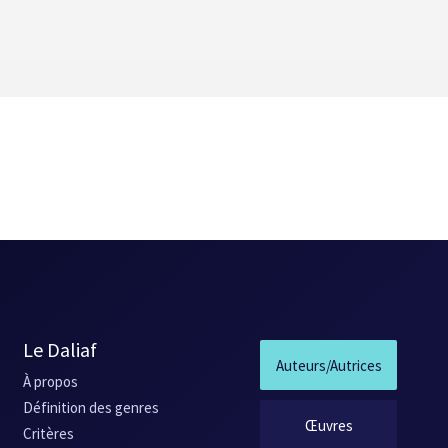
rix du Gouverneur général en 1990 pour son essai
Autour de Ferron
e prix Gabrielle-Roy en 1990 et le prix de l’Association des profess
e
é père
, dans
Actes du 43
congrès de l'ACFAS
, Montréal, 1976, p. 45-48.
Le Daliaf
Auteurs/Autrices
À propos
Définition des genres
Œuvres
Critères