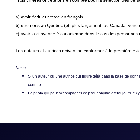
Trois critères ont été pris en compte pour la sélection des per
a) avoir écrit leur texte en français ;
b) être nées au Québec (et, plus largement, au Canada, voire
c) avoir la citoyenneté canadienne dans le cas des personnes 
Les auteurs et autrices doivent se conformer à la première exig
Notes
Si un auteur ou une autrice qui figure déjà dans la base de don
connue.
La photo qui peut accompagner ce pseudonyme est toujours le cy