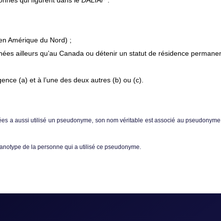
sonnes qui figurent dans le
DALIAF
:
 en Amérique du Nord) ;
nées ailleurs qu’au Canada ou détenir un statut de résidence permanen
ence (a) et à l’une des deux autres (b) ou (c).
nées a aussi utilisé un pseudonyme, son nom véritable est associé au pseudonyme 
anotype de la personne qui a utilisé ce pseudonyme.