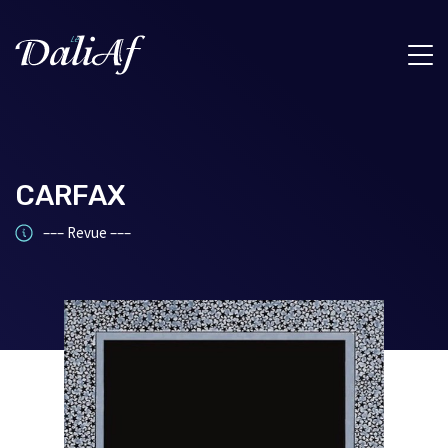
CARFAX
––– Revue –––