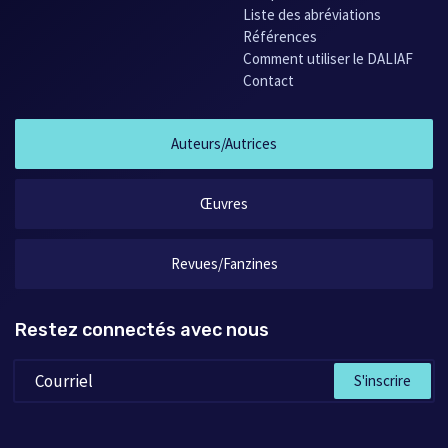
Carfax 44
(1988) - Revue
Liste des abréviations
Carfax 45
(1988) - Revue
Références
Carfax 13 / 14
(1986) - Revue
Comment utiliser le DALIAF
Carfax 15 / 16
(1986) - Revue
Contact
Carfax 17 / 18
(1986) - Revue
Carfax 19 / 20
(1986) - Revue
Carfax 21 / 22
(1986) - Revue
Auteurs/Autrices
Carfax 24 / 25
(1986) - Revue
Carfax 26 / 27
(1987) - Revue
Carfax 33 / 34
(1987) - Revue
Œuvres
Carfax 39 / 40
(1987) - Revue
Carfax 4 (Transit)
(1984) - Revue
Revues/Fanzines
Restez connectés avec nous
S'inscrire