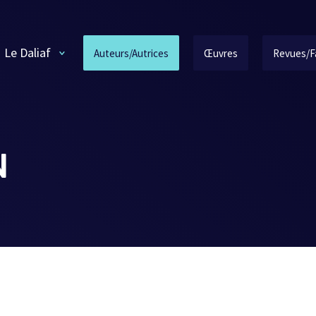
Le Daliaf
Auteurs/Autrices
Œuvres
Revues/F
N