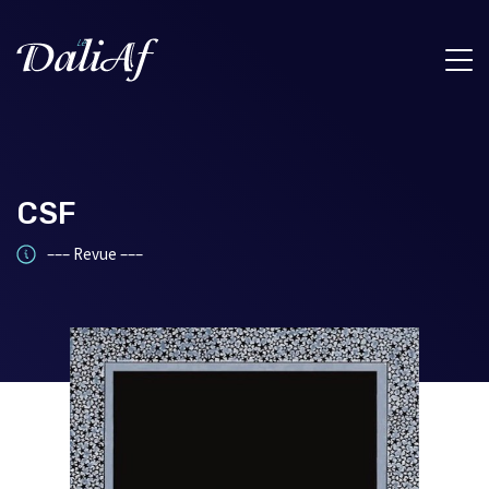
CSF
––– Revue –––