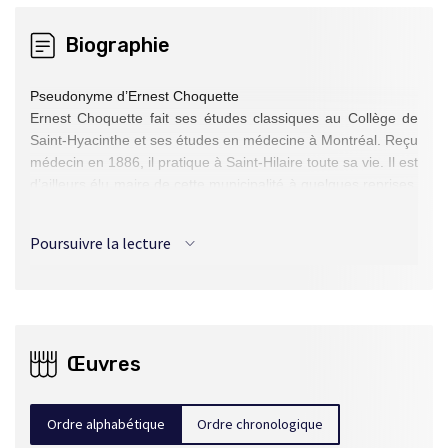
Biographie
Pseudonyme d’Ernest Choquette
Ernest Choquette fait ses études classiques au Collège de
Saint-Hyacinthe et ses études en médecine à Montréal. Reçu
médecin en 1886, il pratique à Saint-Hilaire toute sa vie. Il est
d’ailleurs élu maire de cette municipalité à quelques reprises.
En 1910, il représente la division de Rougemont au Conseil
législatif. Élu membre de la Société royale du Canada en
Poursuivre la lecture
1914, gouverneur du Collège des médecins, il publie
quelques romans (
Les Ribaud. Une idylle de 37
,
Claude
Paysan
,
La Terre
) et collabore à plusieurs journaux.
Œuvres
Ordre alphabétique
Ordre chronologique