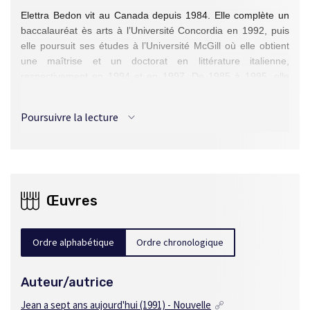
Elettra Bedon vit au Canada depuis 1984. Elle complète un
baccalauréat ès arts à l’Université Concordia en 1992, puis
elle poursuit ses études à l’Université McGill où elle obtient
une maîtrise et un doctorat en littérature italienne,
respectivement en 1994 et en 1997. De 1985 à 1995, elle
enseigne la langue italienne aux enfants dans une institution
privée et, pendant ses études à l’Université McGill, elle y
Poursuivre la lecture
donne des cours de langue italienne. Elle est l’auteure de
nombreuses publications – recueils de poèmes, essais,
contes et romans pour enfants –, tant en Italie qu’au
Canada, et de nouvelles parues dans les revues
littéraires
Moebius
,
Arcade
,
XYZ
et
Vice Versa
.
Œuvres
Ordre alphabétique
Ordre chronologique
Auteur/autrice
Jean a sept ans aujourd'hui
(1991) - Nouvelle