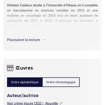
Ghislain Cadieux étudie à l’Université d’Ottawa où il complète
un baccalauréat ès sciences sociales en 2011 et une
maîtrise en sociologie en 2014 tout en étant assistant de
recherche de 2011 à 2014. Il poursuit sa formation à
l’Université du Québec en Outaouais où il obtient une
maîtrise en gestion de projet en 2017. Depuis, il travaille
pour Emploi et Développement social Canada où, après
Poursuivre la lecture
avoir occupé un poste d’agent de projet, il est conseiller en
gestion de projet. Dans ses temps libres, il publie des
nouvelles d’horreur et de science-fiction dans le site Allez,
raconte !
Œuvres
Ordre alphabétique
Ordre chronologique
Auteur/autrice
Noir crème glacée
(2021) - Nouvelle