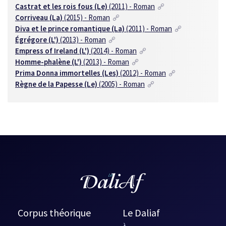
Castrat et les rois fous (Le)
(2011) - Roman
Corriveau (La)
(2015) - Roman
Diva et le prince romantique (La)
(2011) - Roman
Égrégore (L')
(2013) - Roman
Empress of Ireland (L')
(2014) - Roman
Homme-phalène (L')
(2013) - Roman
Prima Donna immortelles (Les)
(2012) - Roman
Règne de la Papesse (Le)
(2005) - Roman
Corpus théorique
Le Daliaf