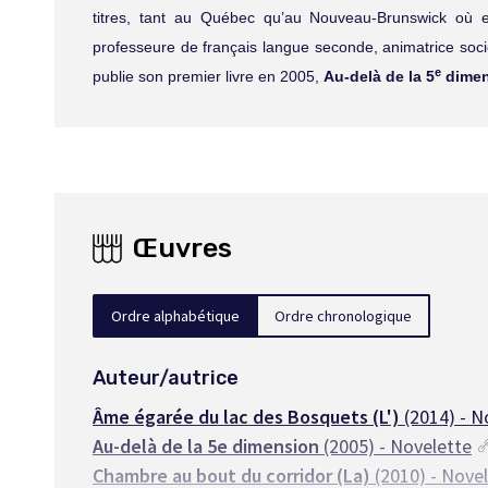
titres, tant au Québec qu’au Nouveau-Brunswick où el
professeure de français langue seconde, animatrice sociocu
e
publie son premier livre en 2005,
Au-delà de la 5
dimen
Œuvres
Ordre alphabétique
Ordre chronologique
Auteur/autrice
Âme égarée du lac des Bosquets (L')
(2014) - N
Au-delà de la 5e dimension
(2005) - Novelette
Chambre au bout du corridor (La)
(2010) - Novel