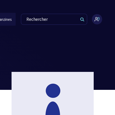
anzines
Espace
administr