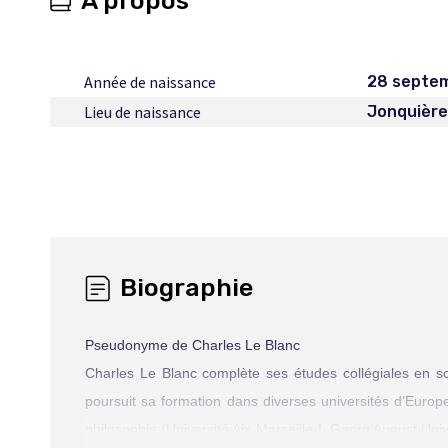
À propos
Année de naissance
28 septe
Lieu de naissance
Jonquièr
Biographie
Pseudonyme de Charles Le Blanc
Charles Le Blanc complète ses études collégiales en 
poursuit sa formation dans diverses universités d’Europ
philosophie (Université Aix-Marseille I, Georg August Uni