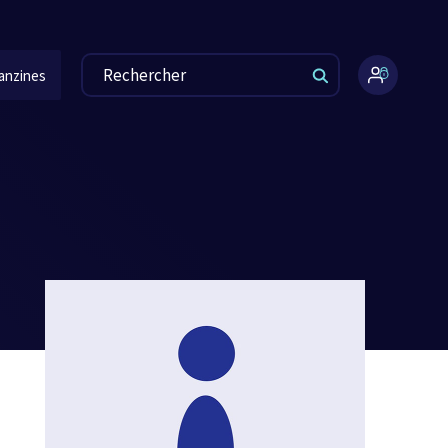
anzines
Espace
administr