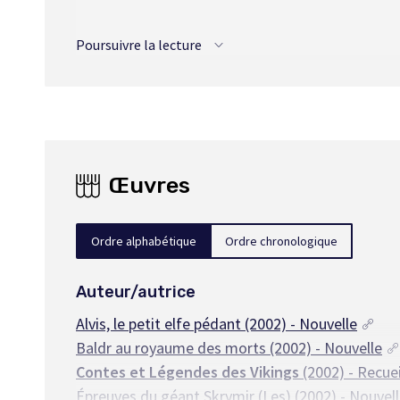
Laval) en 1989 et un doctorat en philosophie (Università 
puis, de 2002 à 2009, il occupe un poste de professeur 
Poursuivre la lecture
est professeur agrégé à l’École de traduction et d’interp
essai Le Complexe d’Hermès et le prix littéraire Le Droit 
[Voir aussi
DE LA CHEVROTIÈRE, Charles
et
LE BLANC, 
Œuvres
Ordre alphabétique
Ordre chronologique
Auteur/autrice
Alvis, le petit elfe pédant
(2002) - Nouvelle
Baldr au royaume des morts
(2002) - Nouvelle
Contes et Légendes des Vikings
(2002) - Recuei
Épreuves du géant Skrymir (Les)
(2002) - Nouvel