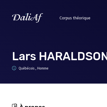
Corpus théorique
Lars HARALDSO
Québécois , Homme