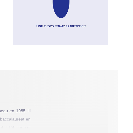
eau en 1985. Il
 baccalauréat en
sität Tübingen et