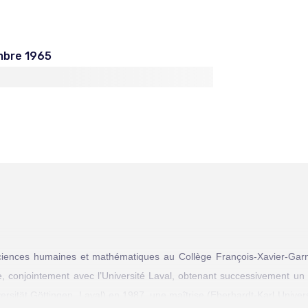
mbre 1965
e
sciences humaines et mathématiques au Collège François-Xavier-Garn
e, conjointement avec l’Université Laval, obtenant successivement un
versität Göttingen, Laval) en 1987, une maîtrise (Eberhardt-Karl Univer