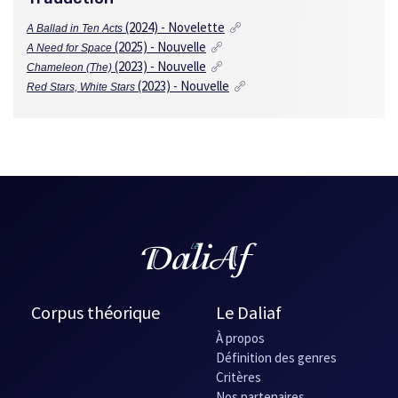
(2024) - Novelette
A Ballad in Ten Acts
(2025) - Nouvelle
A Need for Space
(2023) - Nouvelle
Chameleon (The)
(2023) - Nouvelle
Red Stars, White Stars
Corpus théorique
Le Daliaf
À propos
Définition des genres
Critères
Nos partenaires