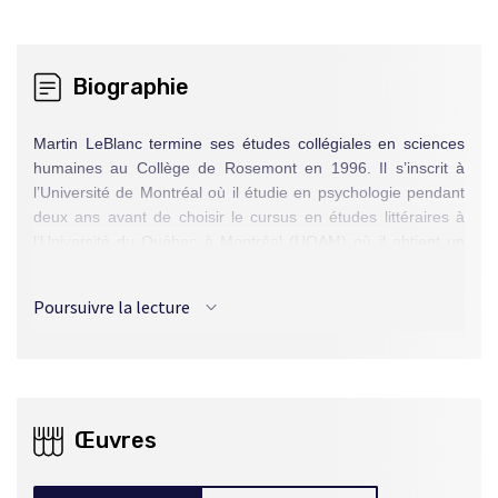
Biographie
Martin LeBlanc termine ses études collégiales en sciences
humaines au Collège de Rosemont en 1996. Il s’inscrit à
l’Université de Montréal où il étudie en psychologie pendant
deux ans avant de choisir le cursus en études littéraires à
l’Université du Québec à Montréal (UQAM) où il obtient un
baccalauréat en 2002 et une maîtrise en 2004. En 2009, il
complète à l’UQAM le programme court en pédagogie de
Poursuivre la lecture
l’enseignement supérieur. Depuis 2007, il enseigne la
littérature au Collège Lionel-Groulx. Il publie son premier
roman en 2023.
Œuvres