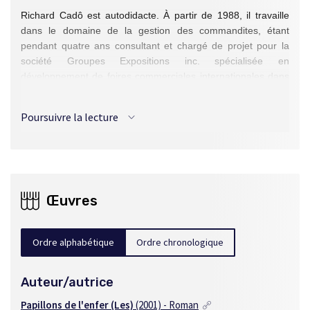
Richard Cadô est autodidacte. À partir de 1988, il travaille
dans le domaine de la gestion des commandites, étant
pendant quatre ans consultant et chargé de projet pour la
société Groupes Expositions inc. spécialisée en
développement de foires commerciales internationales dans
l’industrie du vêtement. En 1992, il fonde la firme Cadô & Co.
Private Network qui exerce un rôle de gestion, d’éducation et
Poursuivre la lecture
de conseil en matière de propriété intellectuelle, notamment
dans le domaine de la production et de la commercialisation
de la musique. Depuis 2007, il possède une entreprise de
services en transport de luxe (limousine ou jet privé). Il a
publié un premier roman en 2001.
Œuvres
Ordre alphabétique
Ordre chronologique
Auteur/autrice
Papillons de l'enfer (Les)
(2001) - Roman