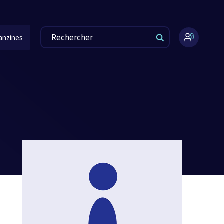
anzines
Espace
administr