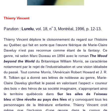
Thierry Vincent
Parution :
Lurelu
, vol. 18, n˚ 3, Montréal, 1996, p. 12-13.
Thierry Vincent déplore le cloisonnement du regard sur l’histoire
au Québec qui fait en sorte que l’œuvre féérique de Marie-Claire
Daveluy n’est pas reconnue comme étant de la
fantasy
. Ce
genre, né selon Marc Duveau en 1894 avec le roman
The Wood
beyond the World
du Britannique William Morris, se caractérise
notamment par le rejet de l’industrialisation et une vision idéalisée
du passé. Tout comme Morris, l’Américain Robert Howard et J. R.
R. Tolkien qui a donné ses lettres de noblesse au genre, Marie-
Claire Daveluy glorifiait le passé en valorisant l’aspect « coureur
des bois » des héros de sa société imaginaire, s’appropriant ainsi
le territoire québécois dans
Sur les ailes de l’oiseau
bleu
et
Une révolte au pays des fées
et y convoquant tous les
personnages de la littérature enfantine. Thierry Vincent croit
même que l’inclusion d’une œuvre dans le corpus de