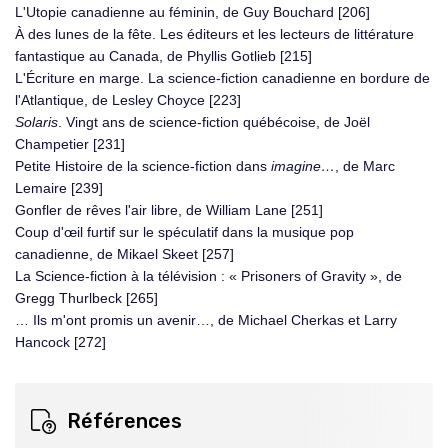
L'Utopie canadienne au féminin, de Guy Bouchard [206]
À des lunes de la fête. Les éditeurs et les lecteurs de littérature
fantastique au Canada, de Phyllis Gotlieb [215]
L'Écriture en marge. La science-fiction canadienne en bordure de
l'Atlantique, de Lesley Choyce [223]
Solaris
. Vingt ans de science-fiction québécoise, de Joël
Champetier [231]
Petite Histoire de la science-fiction dans
imagine…
, de Marc
Lemaire [239]
Gonfler de rêves l'air libre, de William Lane [251]
Coup d'œil furtif sur le spéculatif dans la musique pop
canadienne, de Mikael Skeet [257]
La Science-fiction à la télévision : « Prisoners of Gravity », de
Gregg Thurlbeck [265]
… Ils m'ont promis un avenir…, de Michael Cherkas et Larry
Hancock [272]
Références