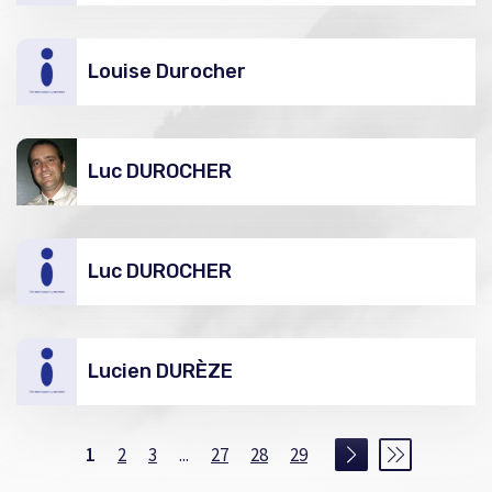
Louise Durocher
Luc DUROCHER
Luc DUROCHER
Lucien DURÈZE
1
2
3
...
27
28
29