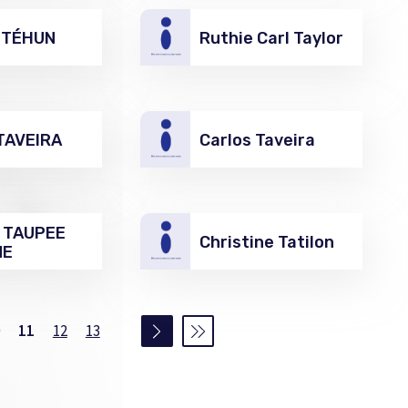
n TÉHUN
Ruthie Carl Taylor
 TAVEIRA
Carlos Taveira
a TAUPEE
Christine Tatilon
NE
11
12
13