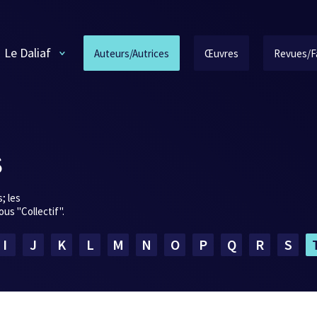
Le Daliaf
Auteurs/Autrices
Œuvres
Revues/F
s
; les
us "Collectif".
I
J
K
L
M
N
O
P
Q
R
S