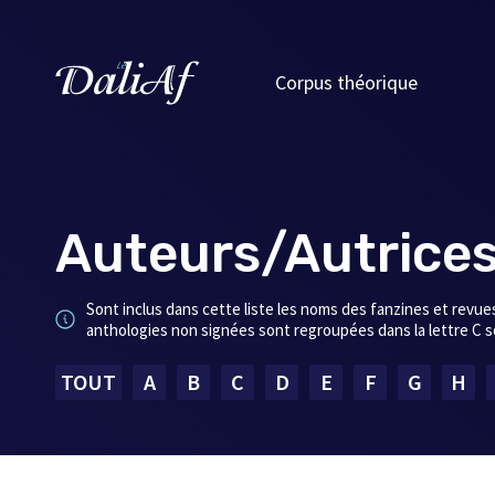
Corpus théorique
Auteurs/Autrice
Sont inclus dans cette liste les noms des fanzines et revues
anthologies non signées sont regroupées dans la lettre C so
TOUT
A
B
C
D
E
F
G
H