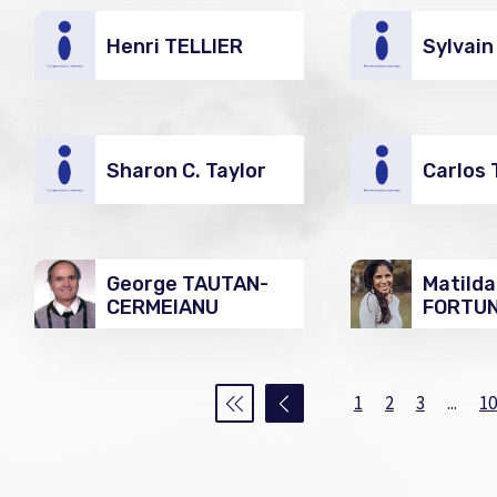
Henri TELLIER
Sylvai
Sharon C. Taylor
Carlos
George TAUTAN-
Matild
CERMEIANU
FORTU
1
2
3
...
10