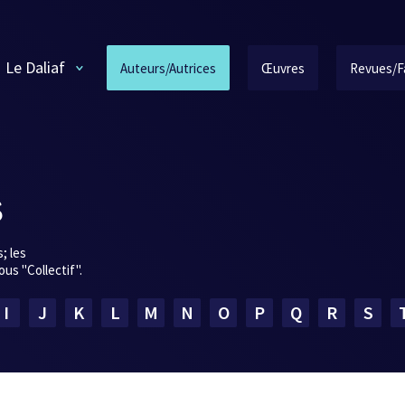
Le Daliaf
Auteurs/Autrices
Œuvres
Revues/F
s
; les
us "Collectif".
I
J
K
L
M
N
O
P
Q
R
S