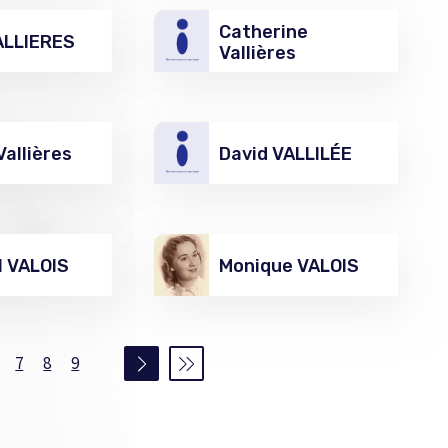
Catherine
ALLIERES
Vallières
allières
David VALLILÉE
l VALOIS
Monique VALOIS
7
8
9