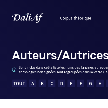
Corpus théorique
Auteurs/Autrice
Sont inclus dans cette liste les noms des fanzines et revues
anthologies non signées sont regroupées dans la lettre C so
TOUT
A
B
C
D
E
F
G
H