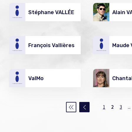
Stéphane VALLÉE
Alain V
François Vallières
Maude V
ValMo
Chanta
1
2
3
...