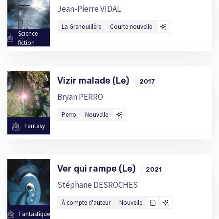
Jean-Pierre VIDAL
La Grenouillère
Courte nouvelle
Science-
fiction
Vizir malade (Le)
2017
Bryan PERRO
Perro
Nouvelle
Fantasy
Ver qui rampe (Le)
2021
Stéphane DESROCHES
À compte d'auteur
Nouvelle
Fantastique