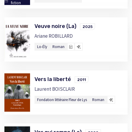
fiction
Veuve noire (La)
2025
Ariane ROBILLARD
Lo-Ély
Roman
Vers la liberté
2011
Laurent BOISCLAIR
Fondation littéraire Fleur de Lys
Roman