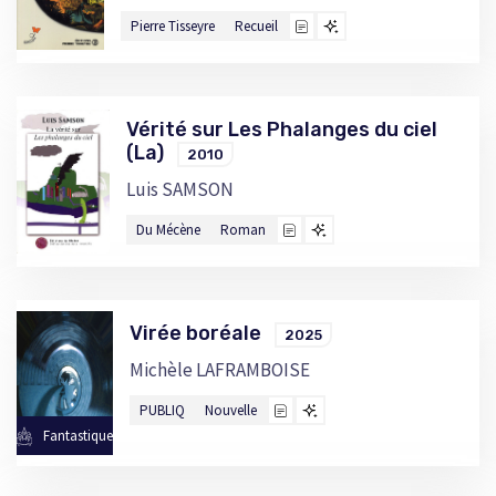
Pierre Tisseyre
Recueil
Vérité sur Les Phalanges du ciel
(La)
2010
Luis SAMSON
Du Mécène
Roman
Virée boréale
2025
Michèle LAFRAMBOISE
PUBLIQ
Nouvelle
Fantastique