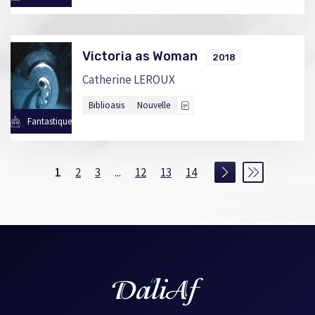
Victoria as Woman
2018
Catherine LEROUX
Biblioasis
Nouvelle
Fantastique
1
2
3
...
12
13
14