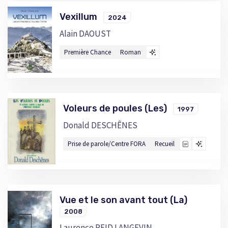
Vexillum
2024
Alain DAOUST
Première Chance
Roman
Voleurs de poules (Les)
1997
Donald DESCHÊNES
Prise de parole/Centre FORA
Recueil
Vue et le son avant tout (La)
2008
Laurence REID LANGEVIN