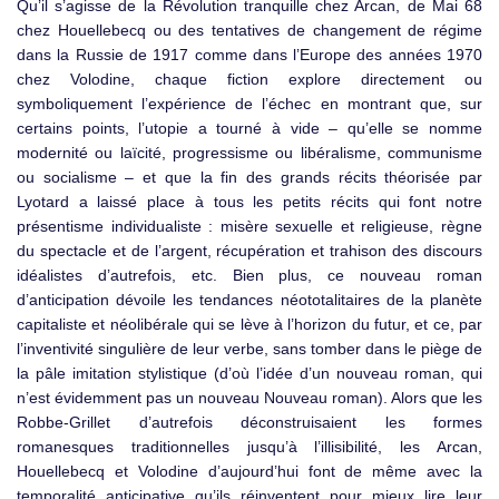
Qu’il s’agisse de la Révolution tranquille chez Arcan, de Mai 68
chez Houellebecq ou des tentatives de changement de régime
dans la Russie de 1917 comme dans l’Europe des années 1970
chez Volodine, chaque fiction explore directement ou
symboliquement l’expérience de l’échec en
montrant que, sur
certains points, l’utopie a tourné à vide – qu’elle se nomme
modernité ou laïcité, progressisme ou libéralisme, communisme
ou socialisme – et que la fin des grands récits théorisée par
Lyotard a laissé place à tous les petits récits qui font notre
présentisme individualiste : misère sexuelle et religieuse, règne
du spectacle et de l’argent, récupération et trahison des discours
idéalistes d’autrefois, etc. Bien plus, ce nouveau roman
d’anticipation dévoile les tendances néototalitaires de la planète
capitaliste et néolibérale qui se lève à l’horizon du futur, et ce, par
l’inventivité singulière de leur verbe, sans tomber dans le piège de
la pâle imitation stylistique (d’où l’idée d’un nouveau roman, qui
n’est évidemment pas un nouveau Nouveau roman). Alors que les
Robbe-Grillet d’autrefois déconstruisaient les formes
romanesques traditionnelles jusqu’à l’illisibilité, les Arcan,
Houellebecq et Volodine d’aujourd’hui font de même avec la
temporalité anticipative qu’ils réinventent pour mieux lire leur