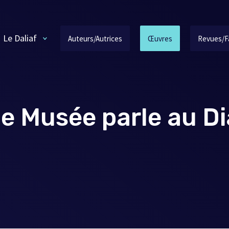
Le Daliaf
Auteurs/Autrices
Œuvres
Revues/F
e Musée parle au Di