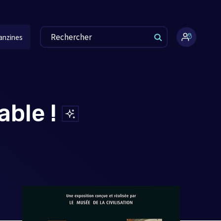
anzines
Espace
administr
able !