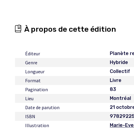
À propos de cette édition
Éditeur
Planète r
Genre
Hybride
Longueur
Collectif
Format
Livre
Pagination
83
Lieu
Montréal
Date de parution
21 octobr
ISBN
9782922
Illustration
Marie-Ev
Ce
lien