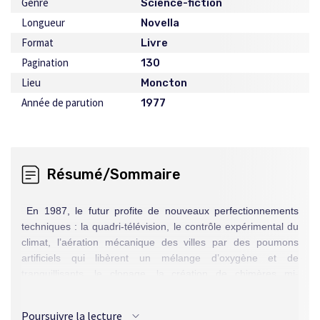
Genre
Science-fiction
Longueur
Novella
Format
Livre
Pagination
130
Lieu
Moncton
Année de parution
1977
Résumé/Sommaire
En 1987, le futur profite de nouveaux perfectionnements
techniques : la quadri-télévision, le contrôle expérimental du
climat, l’aération mécanique des villes par des poumons
artificiels qui libèrent un mélange d’oxygène et de
tranquillisants, le clonage, la création de chimères mi-
humaines mi-animales… Sur le plan de la politique, une
nouvelle guerre mondiale semble imminente, le Québec et
Poursuivre la lecture