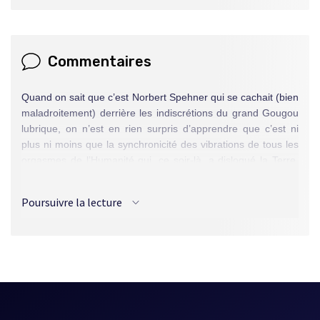
Commentaires
Quand on sait que c’est Norbert Spehner qui se cachait (bien
maladroitement) derrière les indiscrétions du grand Gougou
lubrique, on n’est en rien surpris d’apprendre que c’est ni
plus ni moins que la synchronicité des vibrations de tous les
orgasmes de l’Humanité qui, ce soir-là, a disloqué la Terre.
Si, si ! Ce faisant, cette dernière a propulsé hors de son
orbite la Lune (ronde et blanche, il va sans dire) qui, de son
Poursuivre la lecture
côté, a réalisé le plus formidable coup de billard cosmique en
envoyant toutes les planètes en direction du Soleil pour le
faire exploser.
Hélas ! les
Chroniques de Rigel
ne mentionnent pas si la
blanche et ronde Lune a tombé elle aussi dans le soleil…
auquel cas il faudrait enlever par ricochet le qualificatif de
formidable à cette apocalyptique histoire ! [JPw]
Source :
Les Années d'éclosion (1970-1978)
, Alire, p. 376.