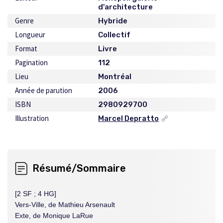
d'architecture
Genre
Hybride
Longueur
Collectif
Format
Livre
Pagination
112
Lieu
Montréal
Année de parution
2006
ISBN
2980929700
Illustration
Marcel Depratto
Ce
lien
s'ouvrira
dans
une
Résumé/Sommaire
nouvelle
fenêtre
[2 SF ; 4 HG]
Vers-Ville, de Mathieu Arsenault
Exte, de Monique LaRue