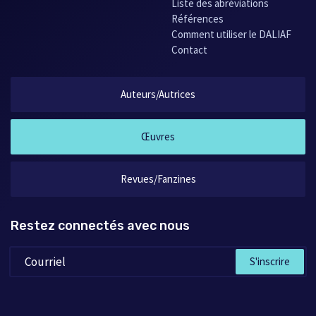
littérature que je partage pleinement. Elle accrédite la thèse
Liste des abréviations
selon laquelle l’écrivain écrit parfois des choses qui le
Références
dépassent, qui lui sont dictées inconsciemment par le
Comment utiliser le DALIAF
contexte social ou politique sans qu’il en saisisse la véritable
Contact
portée. On peut ne pas partager cette conception qui rallie
un bon nombre de théoriciens. Cependant, elle donne à la
Auteurs/Autrices
littérature – et à l’art en général – une dimension qui
transcende la condition humaine empêtrée dans le temps.
Or, le temps est la grande obsession de l’auteur et c’est
Œuvres
aussi la clef de cette nouvelle, comme le souligne, signe
supplémentaire, son titre même. « Le temps ne serait-il
qu'une maladie de notre cerveau trop infirme et borné pour
Revues/Fanzines
pouvoir saisir le monde sans le découper en tranches
successives ? » se demande le narrateur.
L’écriture sans affectation de Claude Mathieu, l’efficacité de
Restez connectés avec nous
son style et la sobriété de ses effets en feraient un
précurseur du fantastique pratiqué par Gaétan Brulotte si ce
S'inscrire
dernier n’y ajoutait ce sens de l’absurde qu’on ne trouve pas
chez Claude Mathieu. [CJ]
Source :
L'ASFFQ 1987
, Le Passeur, p. 118-119.