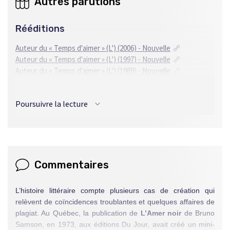
Autres parutions
Rééditions
Auteur du « Temps d'aimer » (L') (2006) - Nouvelle
Auteur du « Temps d'aimer » (L') (1997) - Nouvelle
Auteur du « Temps d'aimer » (L') (1989) - Nouvelle
Traductions
Poursuivre la lecture
Italien
L'Autore del « Tempo di amare » (2006) - Nouvelle
Commentaires
L’histoire littéraire compte plusieurs cas de création qui
relèvent de coïncidences troublantes et quelques affaires de
plagiat. Au Québec, la publication de
L’Amer noir
de Bruno
Samson, en 1973, aux éditions Du Jour, avait créé un mini-