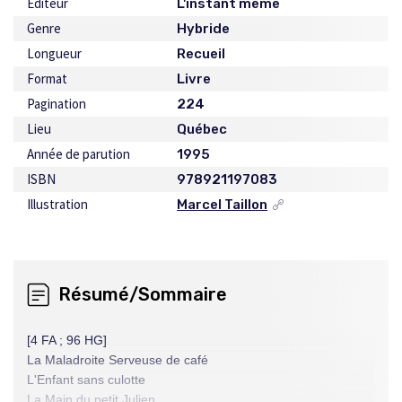
Éditeur
L'instant même
Genre
Hybride
Longueur
Recueil
Format
Livre
Pagination
224
Lieu
Québec
Année de parution
1995
ISBN
978921197083
Illustration
Marcel Taillon
Ce
lien
s'ouvrira
dans
une
Résumé/Sommaire
nouvelle
fenêtre
[4 FA ; 96 HG]
La Maladroite Serveuse de café
L'Enfant sans culotte
La Main du petit Julien