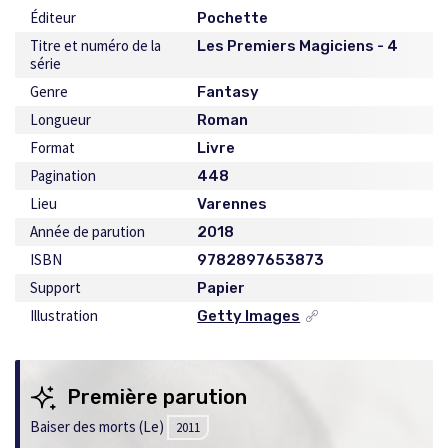
Éditeur
Pochette
Titre et numéro de la
Les Premiers Magiciens - 4
série
Genre
Fantasy
Longueur
Roman
Format
Livre
Pagination
448
Lieu
Varennes
Année de parution
2018
ISBN
9782897653873
Support
Papier
Illustration
Getty Images
Ce
lien
s'ouvrira
dans
Première parution
une
nouvelle
Baiser des morts (Le)
2011
fenêtre