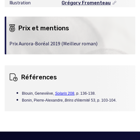
Illustration
Grégory Fromenteau
Ce
lien
s'ouvrira
dans
Prix et mentions
une
nouvelle
fenêtre
Prix Aurora-Boréal 2019 (Meilleur roman)
Références
Blouin, Geneviève,
Solaris
208
, p. 136-138.
Bonin, Pierre-Alexandre,
Brins d'éternité
53, p. 103-104.