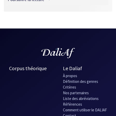
Dans le noir, d'Annette Samec-Luciani (France)
Le Château aux nuages, de Jacques Dreuille (France)
L’Homme qui n’aimait pas les macaronis
, de William Allard
Corpus théorique
Le Daliaf
À propos
Définition des genres
Critères
Nos partenaires
Liste des abréviations
Références
Comment utiliser le DALIAF
Contact