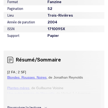
Format
Fanzine
Pagination
52
Lieu
Trois-Rivières
Année de parution
2004
ISSN
1710095X
Support
Papier
Résumé/Sommaire
[2 FA ; 2 SF]
Blondes. Rousses. Noires
, de Jonathan Reynolds
Plantes-mères
, de Guillaume Voisine
Une autre histoire de Menvatts
, de Michel J. Lévesque
Cauchemar, de Sébastien Clarac (France)
Poursuivre la lecture