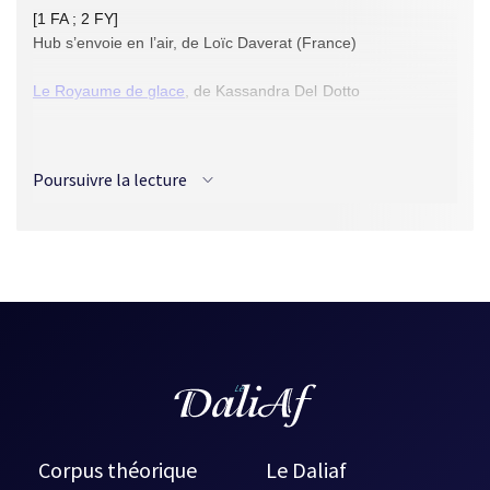
[1 FA ; 2 FY]
Hub s’envoie en l’air, de Loïc Daverat (France)
Le Royaume de glace
, de Kassandra Del Dotto
Le Choix d’Azilée
, d'Isabelle Lauzon
Poursuivre la lecture
Oksana, de Fabien Rey (France)
Le Poids de l’eau
, de Frédéric Parrot
Les Quinze minutes de la haine, de Rich Larson (Canada,
trad. de l'anglais)
Trans Europa Express, de Patrick Moran (France)
Corpus théorique
Le Daliaf