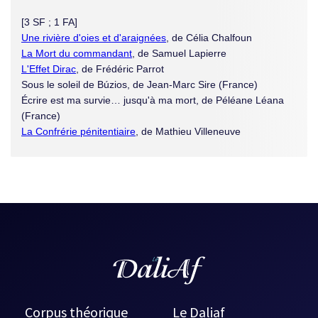
[3 SF ; 1 FA]
Une rivière d'oies et d'araignées
, de Célia Chalfoun
La Mort du commandant
, de Samuel Lapierre
L'Effet Dirac
, de Frédéric Parrot
Sous le soleil de Búzios, de Jean-Marc Sire (France)
Écrire est ma survie… jusqu'à ma mort, de Péléane Léana
(France)
La Confrérie pénitentiaire
, de Mathieu Villeneuve
Corpus théorique
Le Daliaf