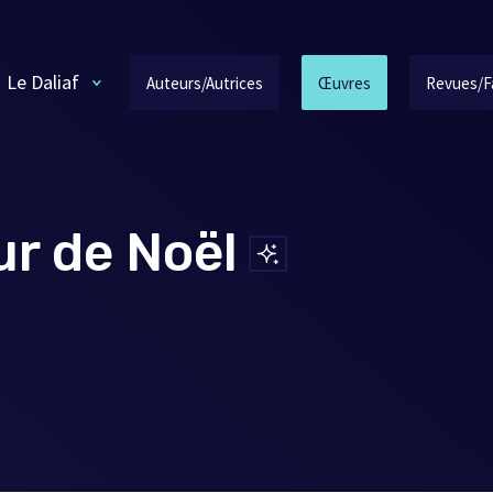
Le Daliaf
Auteurs/Autrices
Œuvres
Revues/F
ur de Noël