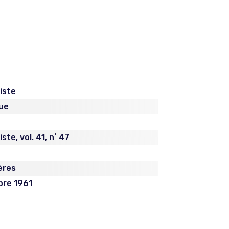
iste
ue
ste, vol. 41, n˚ 47
ères
bre 1961