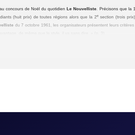
au concours de Noël du quotidien
Le Nouvelliste
. Précisons que la 
e
diants (huit prix) de toutes régions alors que la 2
section (trois prix
elliste
du 7 octobre 1961, les organisateurs présentent leurs critères 
avantage, de même que le style, il va sans dire. » (p. 3)
t dramatique, pourra surprendre en cette période de l’année généra
… Dès le départ, nous sommes plongés dans la nuit, le deuil, la souf
la détresse. Ce qui nous rappelle que la mort ne tient jamais compte 
e, bien rédigée et conforme aux croyances d’une société qui n’a pas 
 Descoteaux y fait l’éloge de valeurs conservatrices : la foi, l’amour m
veiller sur les siens. Le foulard de femme, le déplacement mystéri
bienveillant. (Mais pourquoi la fillette ? Nul besoin d’un air de flûte, 
e
du fantastique moralisateur du XIX
siècle. [RP]
8.