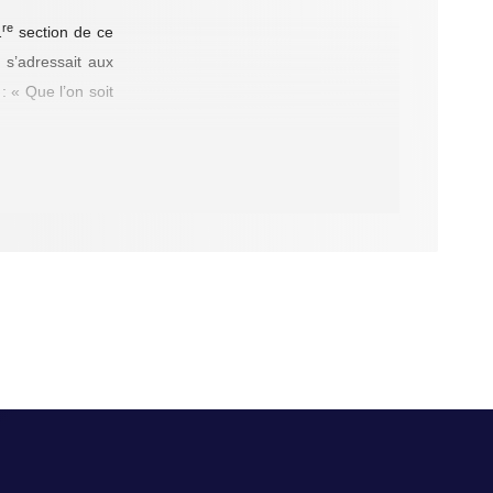
re
1
section de ce
) s’adressait aux
: « Que l’on soit
lement consacrée
france. Un jeune
des calendriers…
encore connu les
aternel (famille)
eux du blessé et
la mère aurait pu