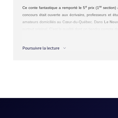
e
re
Ce conte fantastique a remporté le 5
prix (1
section) 
concours était ouverte aux écrivains, professeurs et étu
amateurs domiciliés au Cœur-du-Québec. Dans
Le Nouv
surtout original. C’est la qualité dont on tiendra compte d
Diane Descoteaux propose un texte dont le sujet, plutô
aux réjouissances. Original ? Par sa tonalité peut-être
Poursuivre la lecture
homme, blessé, éloigné des siens, combat seul le mal et 
« C’est arrivé un jour de Noël » est une histoire simpl
grands bouleversements de la Révolution tranquille. Diane
et le courage. Même dans la mort, la mère continue de 
l’absence de cabane suggèrent l’intervention de ce fantôme 
chantonner…) Bref, un conte qui se situe dans la lignée 
Source :
La Décennie charnière (1960-1969)
, Alire, p. 67-6