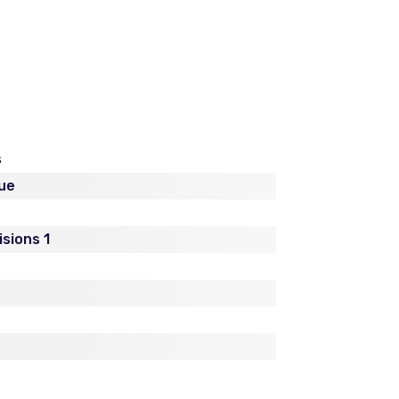
s
ue
sions 1