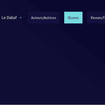
Le Daliaf
Auteurs/Autrices
Œuvres
Revues/F