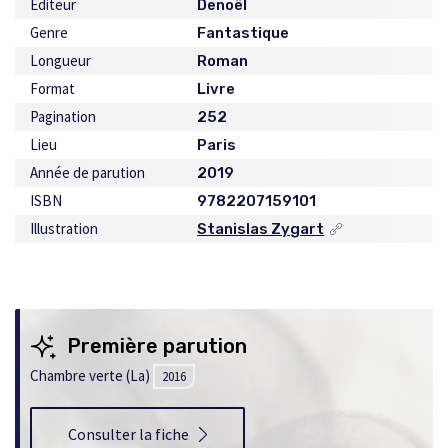
Éditeur
Denoël
Genre
Fantastique
Longueur
Roman
Format
Livre
Pagination
252
Lieu
Paris
Année de parution
2019
ISBN
9782207159101
Illustration
Stanislas Zygart
Ce
lien
s'ouvrira
dans
une
nouvelle
Première parution
fenêtre
Chambre verte (La)
2016
Consulter la fiche