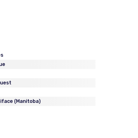
es
ue
Ouest
iface (Manitoba)