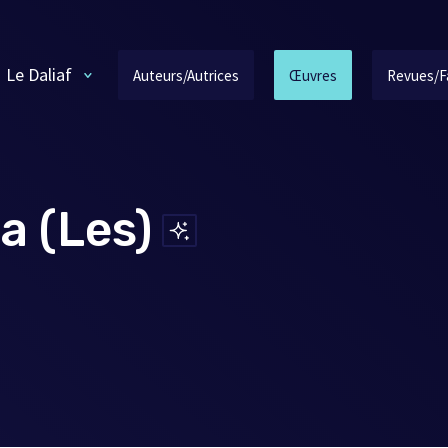
Le Daliaf
Auteurs/Autrices
Œuvres
Revues/F
a (Les)