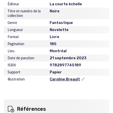
Éditeur
La courte échelle
Titre et numéro de la
Noire
collection
Genre
Fantastique
Longueur
Novelette
Format
Livre
Pagination
185
Lieu
Montréal
Date de parution
21 septembre 2023
ISBN
9782897745189
Support
Papier
Illustration
Caroline Breault
Ce
lien
s'ouvrira
dans
une
nouvelle
Références
fenêtre