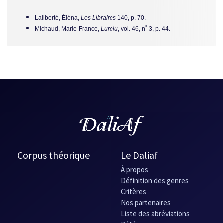
Laliberté, Éléna,
Les Libraires
140, p. 70.
Michaud, Marie-France,
Lurelu
, vol. 46, n˚ 3, p. 44.
Corpus théorique
Le Daliaf
À propos
Définition des genres
Critères
Nos partenaires
Liste des abréviations