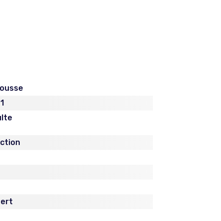
Rousse
 1
lte
iction
ert