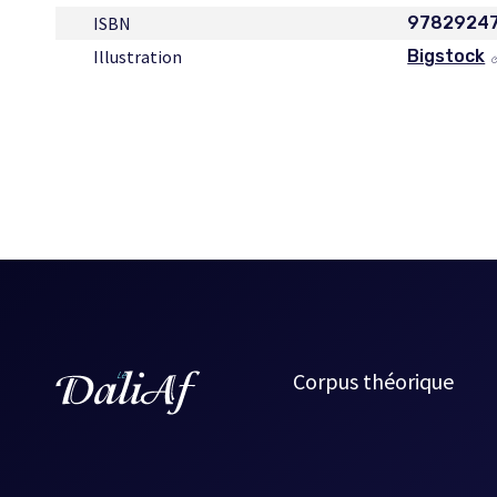
ISBN
9782924
Illustration
Bigstock
Ce
lien
s'ouvrira
dans
une
nouvelle
fenêtre
Corpus théorique