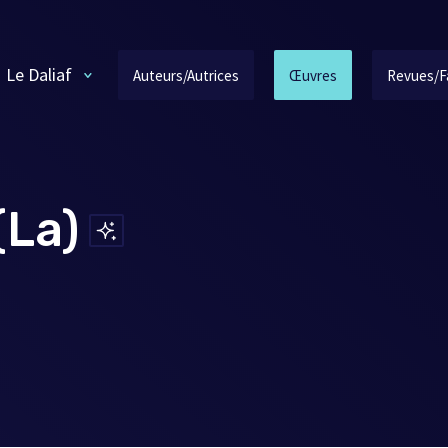
Le Daliaf
Auteurs/Autrices
Œuvres
Revues/F
(La)