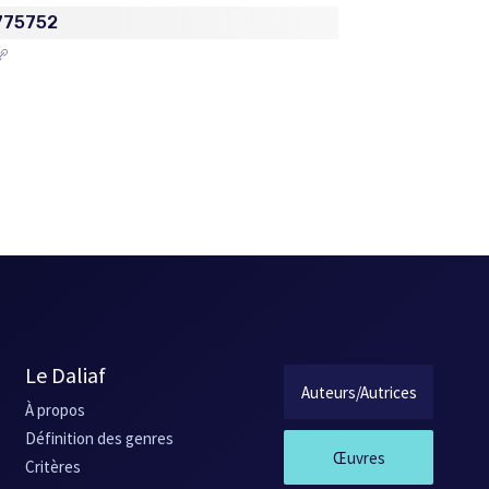
775752
Le Daliaf
Auteurs/Autrices
À propos
Définition des genres
Œuvres
Critères