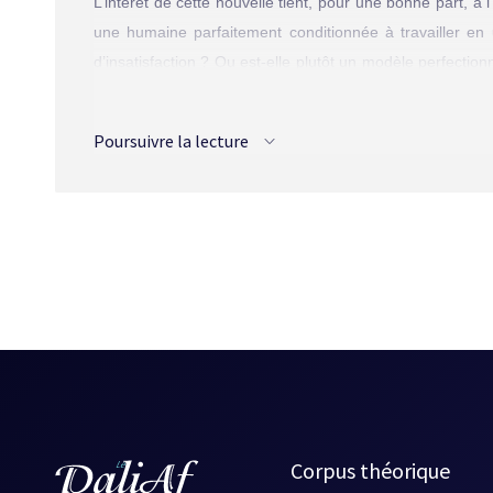
L’intérêt de cette nouvelle tient, pour une bonne part, à
une humaine parfaitement conditionnée à travailler en 
d’insatisfaction ? Ou est-elle plutôt un modèle perfect
un fragment exemplaire d’une existence illustrant l’aliénat
fin approche, et la description de l’évolution d’une intel
Poursuivre la lecture
sortie des écoles à l’âge de huit ans. À l’appui de la
exactement l’heure et la durée sans qu’elle ait à consulte
La nouvelle de Cartier-Jones repose sur la minutie des déta
se profile en arrière-fond. La froideur, le refoulement 
vainement, chez Cartier-Jones, la brèche, la faille qui ouvr
Source :
L'ASFFQ 1993
, Alire, p. 52.
Corpus théorique