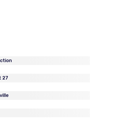
iction
t 27
ille