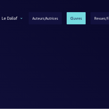
Le Daliaf
Auteurs/Autrices
Œuvres
Revues/F