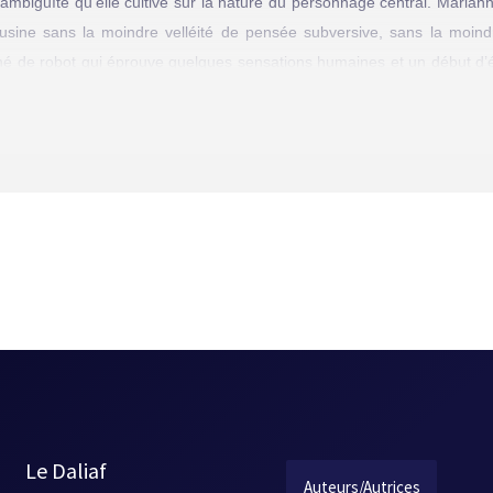
 l’ambiguïté qu’elle cultive sur la nature du personnage central. Marian
usine sans la moindre velléité de pensée subversive, sans la moind
ionné de robot qui éprouve quelques sensations humaines et un début d’
ion la plus totale ou, au contraire, l’éveil timide d’une conscience d’exi
ligence artificielle ? À l’appui de la thèse humaine, le fait que citoye
 version robotique, il y a cette capacité chez Marianne, par exemp
r l’horloge, comme si le temps était inscrit dans ses gènes.
ils, sur une description maîtrisée et policée de la situation, à l’image 
des sentiments évoquent une parenté avec l’univers de Bertrand Bergero
e sur une autre réalité et nous incite à relire le texte avec un regard dif
Le Daliaf
Auteurs/Autrices