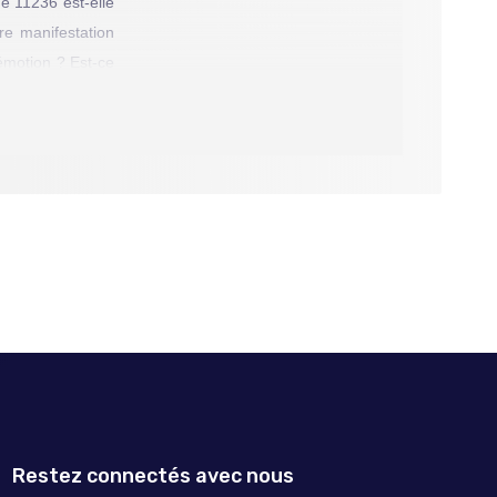
ne 11236 est-elle
re manifestation
émotion ? Est-ce
ster, parce que la
nne Marianne soit
le, de connaître
de la société qui
n, mais on attend
férent. [CJ]
Restez connectés avec nous